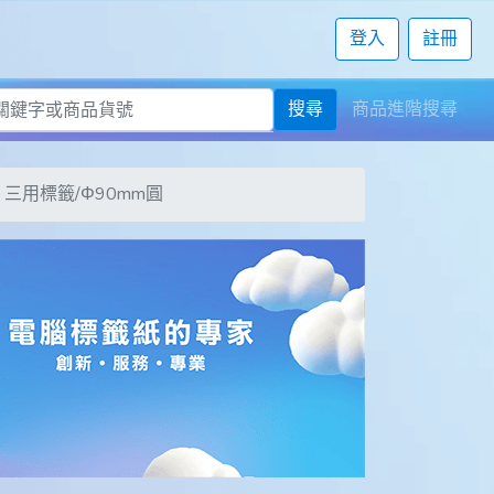
登入
註冊
搜尋
商品進階搜尋
0入 三用標籤/Φ90mm圓