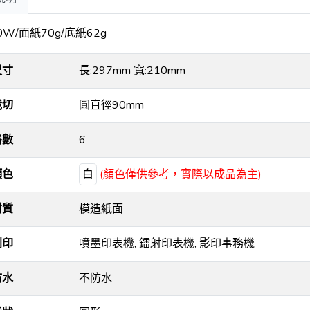
0W/面紙70g/底紙62g
尺寸
長:297mm 寬:210mm
裁切
圓直徑90mm
格數
6
顏色
白
(顏色僅供參考，實際以成品為主)
材質
模造紙面
列印
噴墨印表機, 鐳射印表機, 影印事務機
防水
不防水