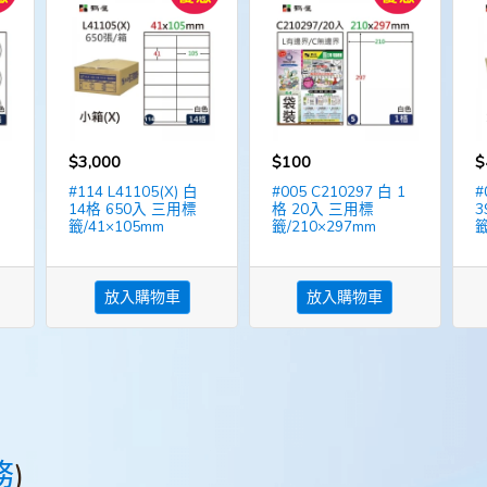
$3,000
$100
$
#114 L41105(X) 白
#005 C210297 白 1
#
14格 650入 三用標
格 20入 三用標
3
籤/41×105mm
籤/210×297mm
籤
放入購物車
放入購物車
務
)