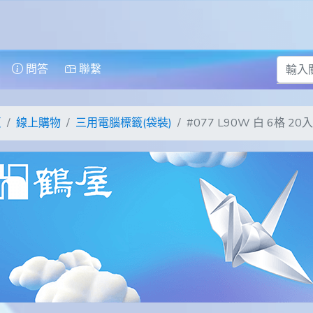
問答
聯繫
頁
線上購物
三用電腦標籤(袋裝)
#077 L90W 白 6格 2