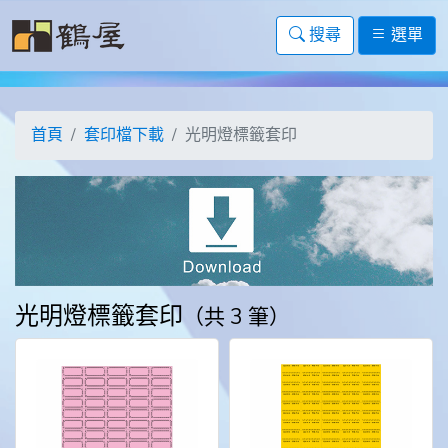
搜尋
選單
首頁
套印檔下載
光明燈標籤套印
光明燈標籤套印
（共 3 筆）