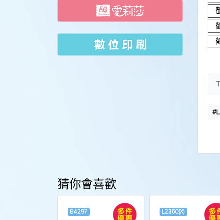
#L
猜你會喜歡
B4297
L2360(X)