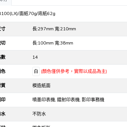
8100(LX)/面紙70g/底紙62g
尺寸
長:297mm 寬:210mm
裁切
長:100mm 寬:38mm
格數
14
顏色
白
(顏色僅供參考，實際以成品為主)
材質
模造紙面
列印
噴墨印表機, 鐳射印表機, 影印事務機
防水
不防水