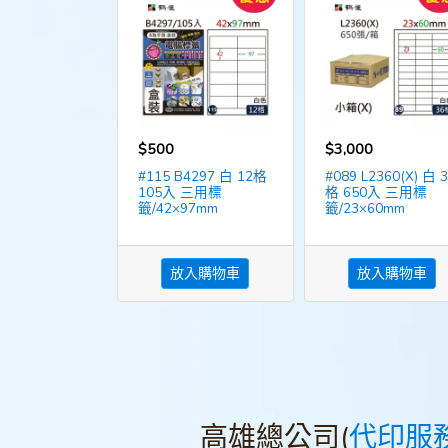
$500
$3,000
#115 B4297 白 12格
#089 L2360(X) 白 
105入 三用標
格 650入 三用標
籤/42×97mm
籤/23×60mm
放入購物車
放入購物車
高雄總公司(
代印服