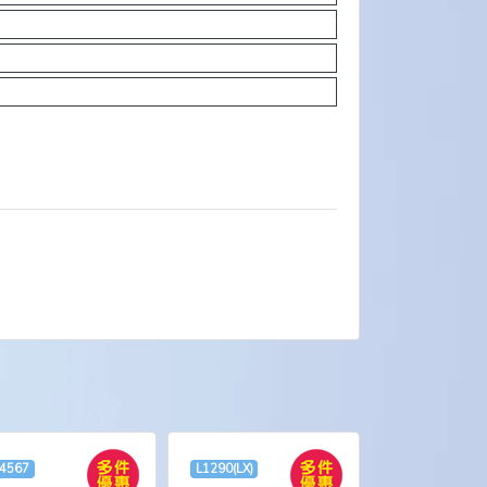
4567
L1290(LX)