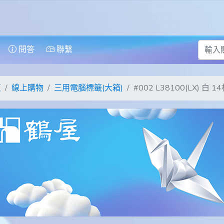
問答
聯繫
頁
線上購物
三用電腦標籤(大箱)
#002 L38100(LX) 白 