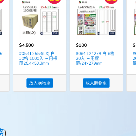
$4,500
$100
$
36
#053 L2553(LX) 白
#084 L24279 白 8格
#
30格 1000入 三用標
20入 三用標
2
籤25.4×53.3mm
籤/24×279mm
籤
放入購物車
放入購物車
務
)