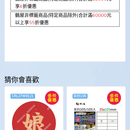
享
6
折優惠
鶴屋非標籤商品(特定商品除外)合計滿
60000
元
以上享
55
折優惠
猜你會喜歡
CRL27W0121
B35105