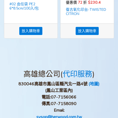
$230.4
優惠價
72
折
#02 由任袋 PE2
6*8.5cm/100入/包
復古氧化印台-TWISTED
CITRON
放入購物車
放入購物車
高雄總公司(
代印服務
)
830046高雄市鳳山區輜汽北一路4號
(地圖)
(鳳山工業區內)
電話:
07-7156066
傳真:
07-7158090
Email:
sysop@herwood.com.tw