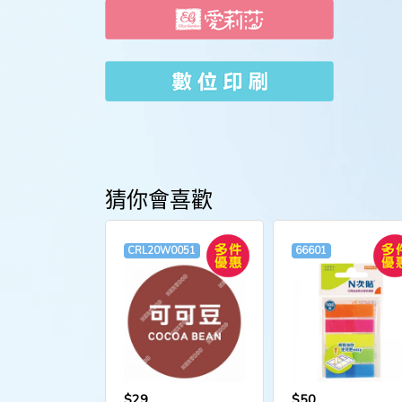
猜你會喜歡
CRL20W0051
66601
$29
$50