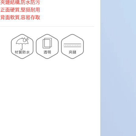
夾鏈結構,防水防污
正面硬質,堅挺耐用
背面軟質,容易存取