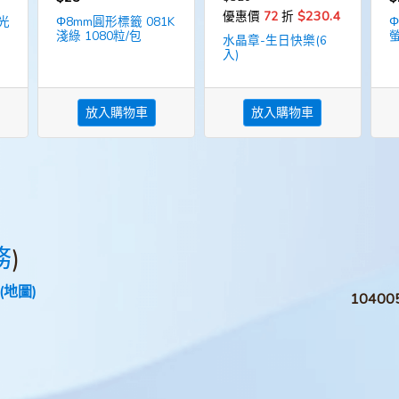
$230.4
優惠價
72
折
光
Φ8mm圓形標籤 081K
Φ
淺綠 1080粒/包
螢
水晶章-生日快樂(6
入)
放入購物車
放入購物車
務
)
(地圖)
1040