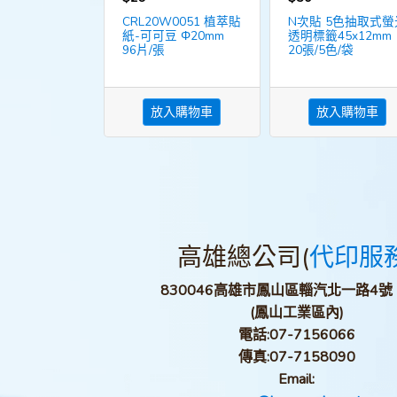
CRL20W0051 植萃貼
N次貼 5色抽取式螢
紙-可可豆 Φ20mm
透明標籤45x12mm
96片/張
20張/5色/袋
放入購物車
放入購物車
高雄總公司(
代印服
830046高雄市鳳山區輜汽北一路4號
(鳳山工業區內)
電話:
07-7156066
傳真:
07-7158090
Email: