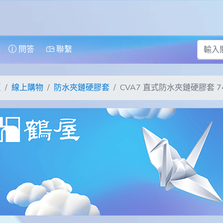
問答
聯繫
頁
線上購物
防水夾鏈硬膠套
CVA7 直式防水夾鏈硬膠套 74*