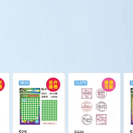
081K
CL379
$25
$
$320