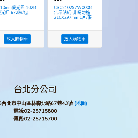
10mm螢光圓 102B
CSC210297W0008
光紅 672粒/包
告示貼紙-非請勿進
210X297mm 1片/張
放入購物車
放入購物車
台北分公司
05台北市中山區林森北路67巷43號
(地圖)
電話:
02-25715800
傳真:
02-25715700