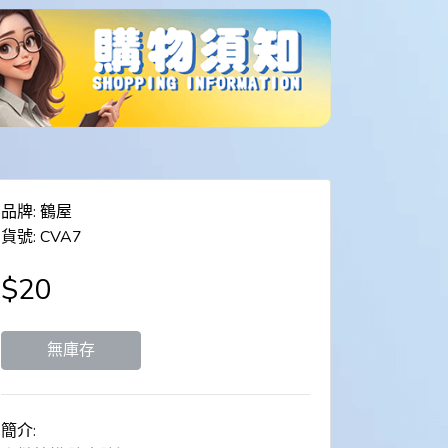
品牌: 鶴屋
貨號: CVA7
$20
無庫存
簡介: