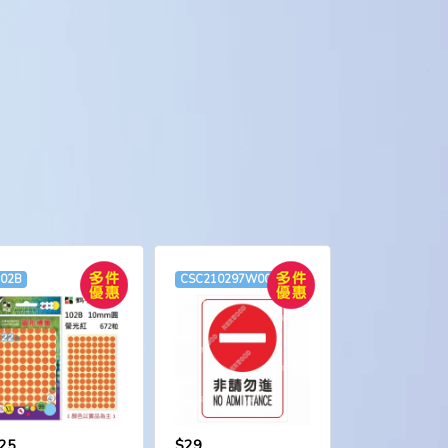
102B
CSC210297W0008
25
$29