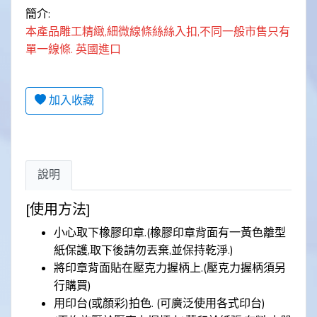
簡介:
本產品雕工精緻,細微線條絲絲入扣,不同一般市售只有
單一線條. 英國進口
加入收藏
說明
[使用方法]
小心取下橡膠印章.(橡膠印章背面有一黃色離型
紙保護,取下後請勿丟棄,並保持乾淨.)
將印章背面貼在壓克力握柄上.(壓克力握柄須另
行購買)
用印台(或顏彩)拍色. (可廣泛使用各式印台)