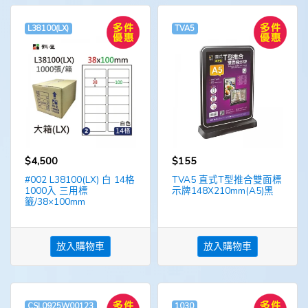
L38100(LX)
TVA5
$4,500
$155
#002 L38100(LX) 白 14格
TVA5 直式T型推合雙面標
1000入 三用標
示牌148X210mm(A5)黑
籤/38×100mm
放入購物車
放入購物車
CSL0925W00123
1030