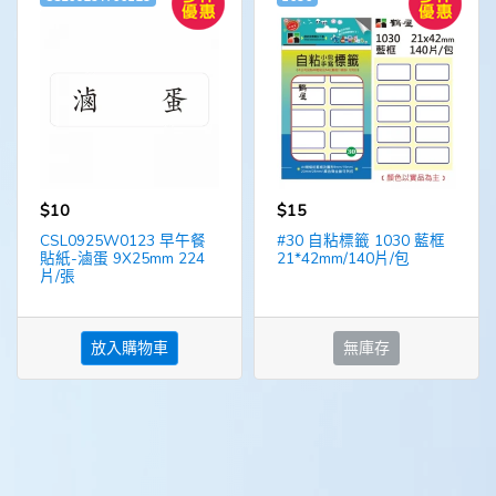
$10
$15
CSL0925W0123 早午餐
#30 自粘標籤 1030 藍框
貼紙-滷蛋 9X25mm 224
21*42mm/140片/包
片/張
放入購物車
無庫存