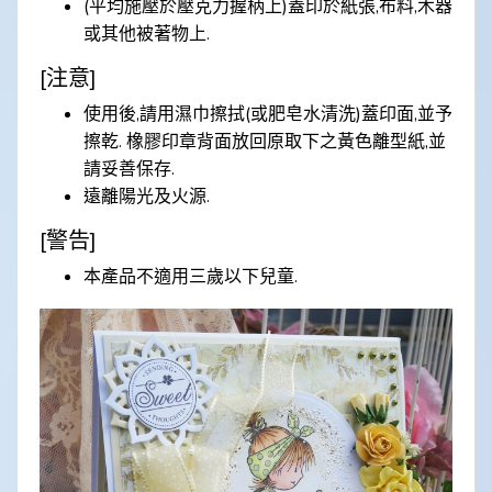
(平均施壓於壓克力握柄上)蓋印於紙張,布料,木器
或其他被著物上.
[注意]
使用後,請用濕巾擦拭(或肥皂水清洗)蓋印面,並予
擦乾. 橡膠印章背面放回原取下之黃色離型紙,並
請妥善保存.
遠離陽光及火源.
[警告]
本產品不適用三歲以下兒童.