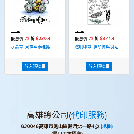
$320
$520
$230.4
$374.4
優惠價
72
折
優惠價
72
折
水晶章-貝拉與泰迪熊
透明印章-貓頭鷹與羽毛
放入購物車
放入購物車
高雄總公司(
代印服務
)
830046高雄市鳳山區輜汽北一路4號
(地圖)