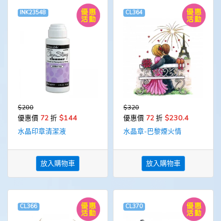
INK23548
CL364
$200
$320
$144
$230.4
優惠價
72
折
優惠價
72
折
水晶印章清潔液
水晶章-巴黎煙火情
放入購物車
放入購物車
CL366
CL370