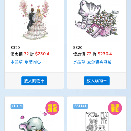
$320
$320
$230.4
$230.4
優惠價
72
折
優惠價
72
折
水晶章-永結同心
水晶章-愛莎貓與雛菊
放入購物車
放入購物車
CL319
661141