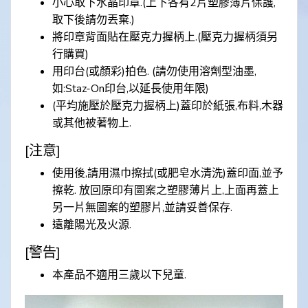
小心取下水晶印章.(上下各有2片塑膠薄片保護,
取下後請勿丟棄.)
將印章背面貼在壓克力握柄上.(壓克力握柄須另
行購買)
用印台(或顏彩)拍色. (請勿使用溶劑型油墨,
如:Staz-On印台,以延長使用年限)
(平均施壓於壓克力握柄上)蓋印於紙張,布料,木器
或其他被著物上.
[注意]
使用後,請用濕巾擦拭(或肥皂水清洗)蓋印面,並予
擦乾. 放回原印有圖案之塑膠薄片上,上面再蓋上
另一片無圖案的塑膠片,並請妥善保存.
遠離陽光及火源.
[警告]
本產品不適用三歲以下兒童.