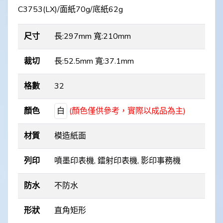
C3753(LX)/面紙70g/底紙62g
尺寸
長:297mm 寬:210mm
裁切
長:52.5mm 寬:37.1mm
格數
32
顏色
白
(顏色僅供參考，實際以成品為主)
材質
模造紙面
列印
噴墨印表機, 鐳射印表機, 影印事務機
防水
不防水
形狀
直角矩形