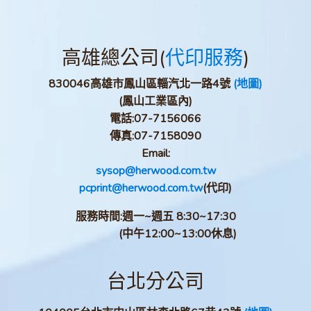
高雄總公司(
代印服務
)
830046高雄市鳳山區輜汽北一路4號
(地圖)
(鳳山工業區內)
電話:
07-7156066
傳真:
07-7158090
Email:
sysop@herwood.com.tw
pcprint@herwood.com.tw
(代印)
服務時間:週一~週五 8:30~17:30
(中午12:00~13:00休息)
台北分公司