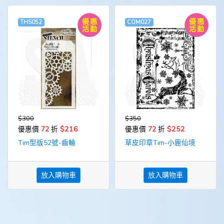
THS052
COM027
$300
$350
$216
$252
優惠價
72
折
優惠價
72
折
Tim型版52號-齒輪
草皮印章Tim-小鹿仙境
放入購物車
放入購物車