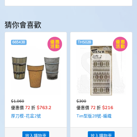
猜你會喜歡
665438
THS028
$1,060
$300
$763.2
$216
優惠價
72
折
優惠價
72
折
厚刀模-花盆2號
Tim型版28號-編織
放入購物車
放入購物車