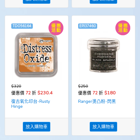
TDO56164
EPJ37460
$320
$250
$230.4
$180
優惠價
72
折
優惠價
72
折
復古氧化印台-Rusty
Ranger燙凸粉-閃黑
Hinge
放入購物車
放入購物車