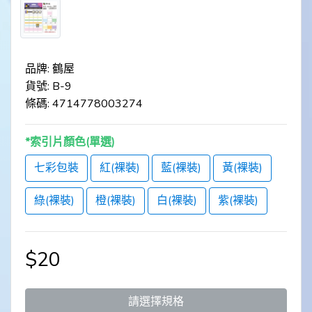
品牌: 鶴屋
貨號: B-9
條碼: 4714778003274
*索引片顏色(單選)
七彩包裝
紅(裸裝)
藍(裸裝)
黃(裸裝)
綠(裸裝)
橙(裸裝)
白(裸裝)
紫(裸裝)
$20
請選擇規格