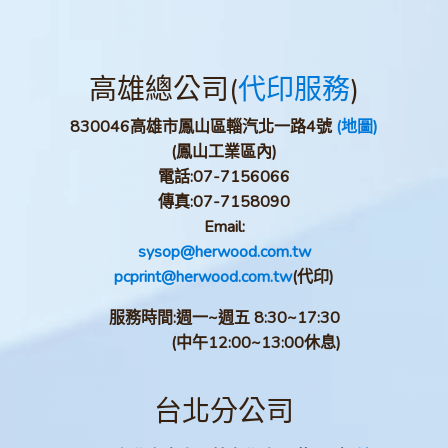
高雄總公司(
代印服務
)
830046高雄市鳳山區輜汽北一路4號
(地圖)
(鳳山工業區內)
電話:
07-7156066
傳真:
07-7158090
Email:
sysop@herwood.com.tw
pcprint@herwood.com.tw
(代印)
服務時間:週一~週五 8:30~17:30
(中午12:00~13:00休息)
台北分公司