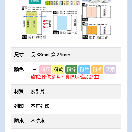
尺寸
長:38mm 寬:26mm
顏色
白
粉紅
粉黃
粉綠
粉藍
粉橙
淡紫
(顏色僅供參考，實際以成品為主)
材質
索引片
列印
不可列印
防水
不防水