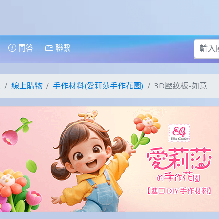
問答
聯繫
頁
線上購物
手作材料(愛莉莎手作花園)
3D壓紋板-如意