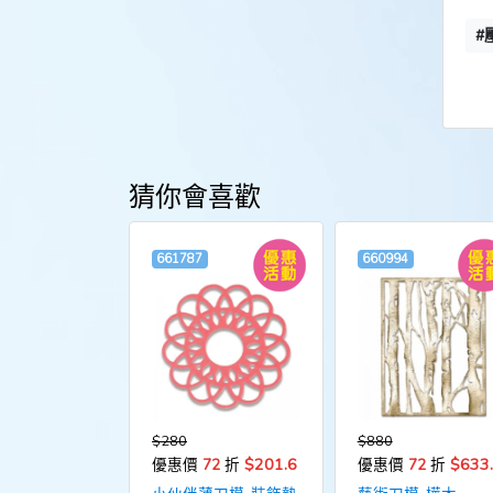
#
猜你會喜歡
661787
660994
$280
$880
$201.6
$633
優惠價
72
折
優惠價
72
折