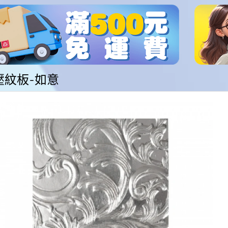
壓紋板-如意