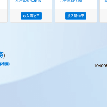
3D壓紋板-杜鵑花
3D壓紋板-刻痕
放入購物車
放入購物車
務
)
(地圖)
1040