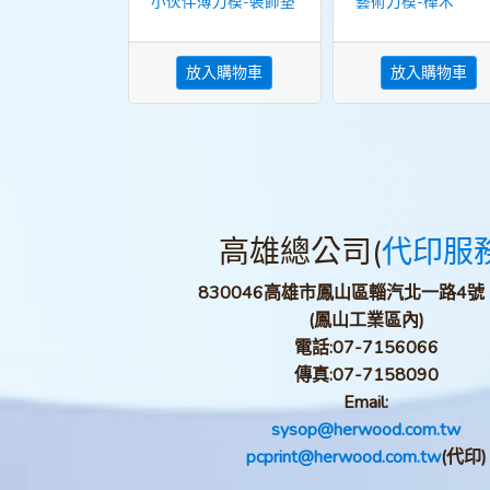
小伙伴薄刀模-裝飾墊
藝術刀模-樺木
放入購物車
放入購物車
高雄總公司(
代印服
830046高雄市鳳山區輜汽北一路4號
(鳳山工業區內)
電話:
07-7156066
傳真:
07-7158090
Email:
sysop@herwood.com.tw
pcprint@herwood.com.tw
(代印)