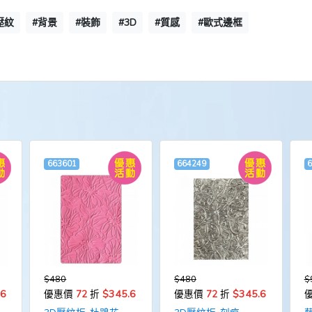
壓紋
#背景
#裝飾
#3D
#質感
#歐式邊框
663601
664249
$480
$480
$
.6
$345.6
$345.6
優惠價
72
折
優惠價
72
折