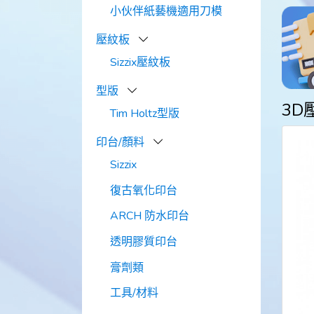
小伙伴紙藝機適用刀模
壓紋板
Sizzix壓紋板
型版
3D
Tim Holtz型版
印台/顏料
Sizzix
復古氧化印台
ARCH 防水印台
透明膠質印台
膏劑類
工具/材料