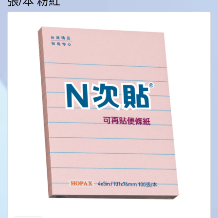
張/本 粉紅