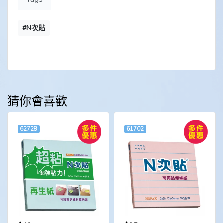
#N次貼
猜你會喜歡
62728
61702