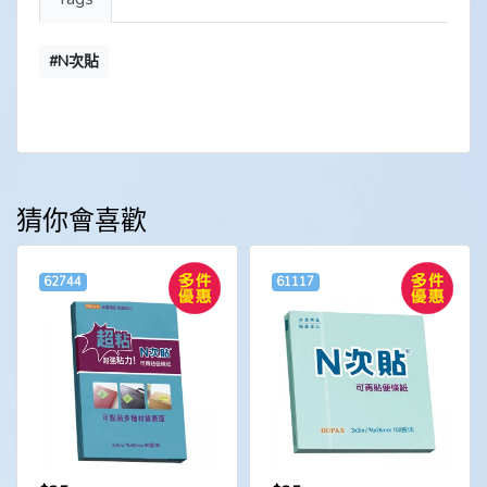
#N次貼
猜你會喜歡
62744
61117