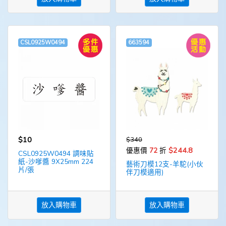
CSL0925W0494
663594
$10
$340
$244.8
優惠價
72
折
CSL0925W0494 調味貼
紙-沙嗲醬 9X25mm 224
藝術刀模12支-羊駝(小伙
片/張
伴刀模適用)
放入購物車
放入購物車