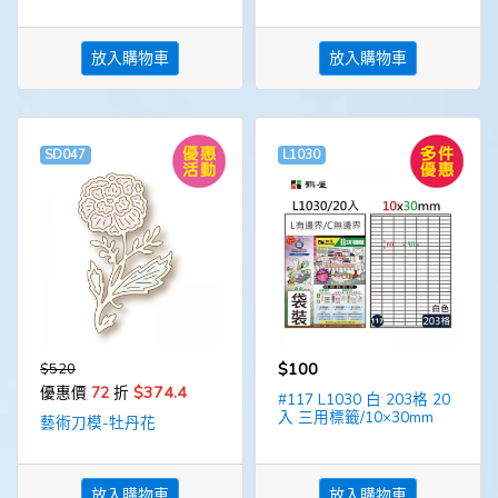
放入購物車
放入購物車
SD047
L1030
$100
$520
$374.4
優惠價
72
折
#117 L1030 白 203格 20
入 三用標籤/10×30mm
藝術刀模-牡丹花
放入購物車
放入購物車