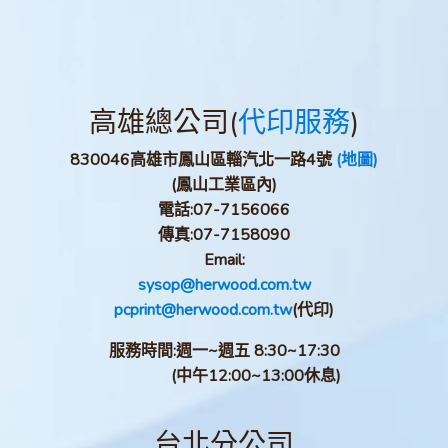
高雄總公司(
代印服務
)
830046高雄市鳳山區輜汽北一路4號
(地圖)
(鳳山工業區內)
電話:
07-7156066
傳真:
07-7158090
Email:
sysop@herwood.com.tw
pcprint@herwood.com.tw
(代印)
服務時間:週一~週五 8:30~17:30
(中午12:00~13:00休息)
台北分公司