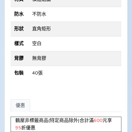
防水
不防水
形狀
直角矩形
樣式
空白
背膠
無背膠
包裝
40張
優惠
鶴屋非標籤商品(特定商品除外)合計滿
600
元享
95
折優惠