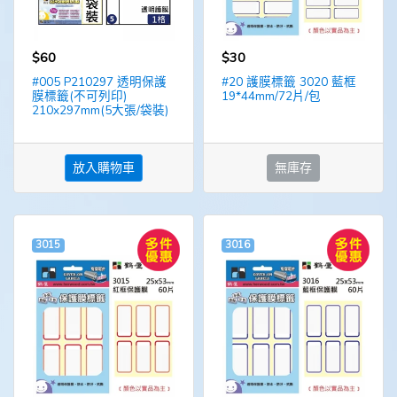
$60
$30
#005 P210297 透明保護
#20 護膜標籤 3020 藍框
膜標籤(不可列印)
19*44mm/72片/包
210x297mm(5大張/袋裝)
放入購物車
無庫存
3015
3016