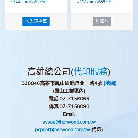
徑12mm/500粒/盒
34*73mm/30片/包
放入購物車
無庫存
高雄總公司(
代印服務
)
830046高雄市鳳山區輜汽北一路4號
(地圖)
(鳳山工業區內)
電話:
07-7156066
傳真:
07-7158090
Email:
sysop@herwood.com.tw
pcprint@herwood.com.tw
(代印)