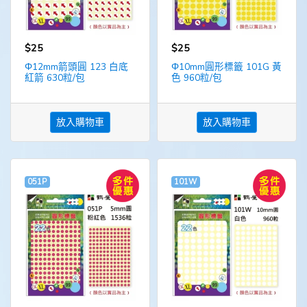
$25
$25
Φ12mm箭頭圓 123 白底
Φ10mm圓形標籤 101G 黃
紅箭 630粒/包
色 960粒/包
放入購物車
放入購物車
051P
101W