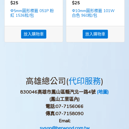
$25
$25
Φ5mm圓形標籤 051P 粉
Φ10mm圓形標籤 101W
紅 1536粒/包
白色 960粒/包
放入購物車
放入購物車
高雄總公司(
代印服務
)
830046高雄市鳳山區輜汽北一路4號
(地圖)
(鳳山工業區內)
電話:
07-7156066
傳真:
07-7158090
Email:
sysop@herwood.com.tw