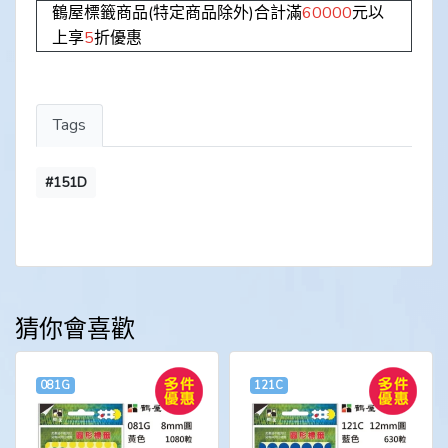
鶴屋標籤商品(特定商品除外)合計滿
60000
元以
上享
5
折優惠
Tags
#151D
猜你會喜歡
081G
121C