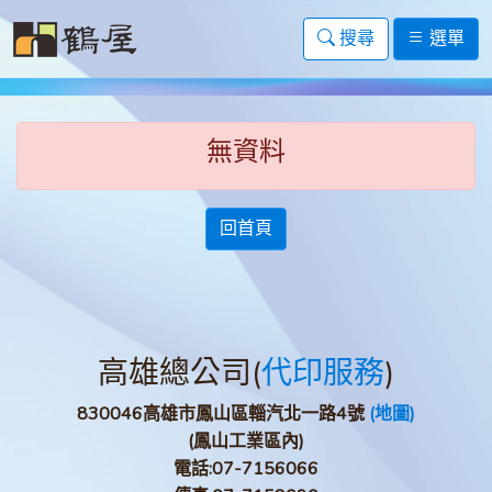
搜尋
選單
無資料
回首頁
高雄總公司(
代印服務
)
830046高雄市鳳山區輜汽北一路4號
(地圖)
(鳳山工業區內)
電話:
07-7156066