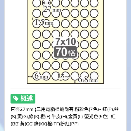
概述
直徑27mm {三用電腦標籤尚有:粉彩色(7色)- 紅(P),藍
(S),黃(G),綠(K),橙(F),牛皮(H),金黃(L) 螢光色(5色)-紅
(BB)黃(GG)綠(KK)橙(FF)粉紅(PP)