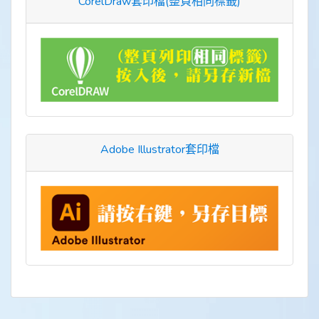
CorelDraw套印檔(整頁相同標籤)
Adobe Illustrator套印檔