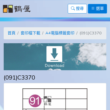
搜尋
選單
首頁
套印檔下載
A4電腦標籤套印
(091)C3370
(091)C3370